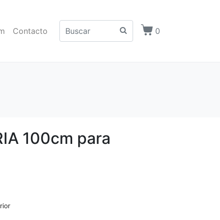
m
Contacto
0
IA 100cm para
rior