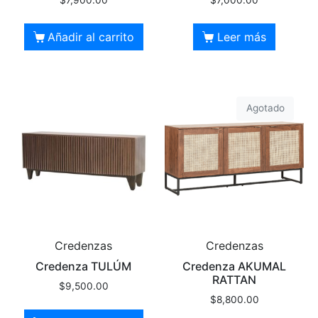
$
7,900.00
$
7,000.00
Añadir al carrito
Leer más
Agotado
Credenzas
Credenzas
Credenza TULÚM
Credenza AKUMAL
RATTAN
$
9,500.00
$
8,800.00